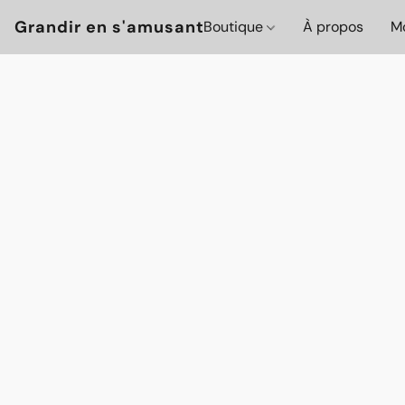
Grandir en s'amusant
Boutique
À propos
Mo